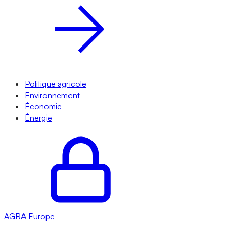
Politique agricole
Environnement
Économie
Énergie
AGRA
Europe