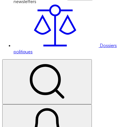
newsletters
Dossiers
politiques