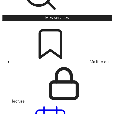
Mes services
Ma liste de
lecture