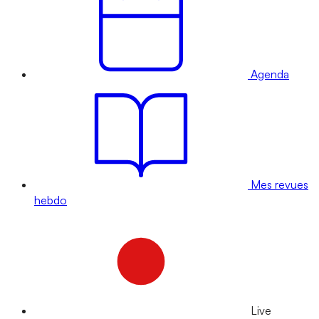
Agenda
Mes revues
hebdo
Live