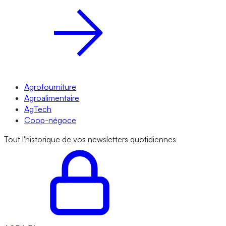
Agrofourniture
Agroalimentaire
AgTech
Coop-négoce
Tout l'historique de vos newsletters quotidiennes