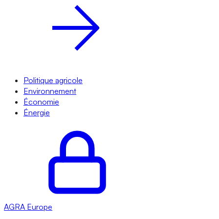
Politique agricole
Environnement
Économie
Énergie
AGRA
Europe