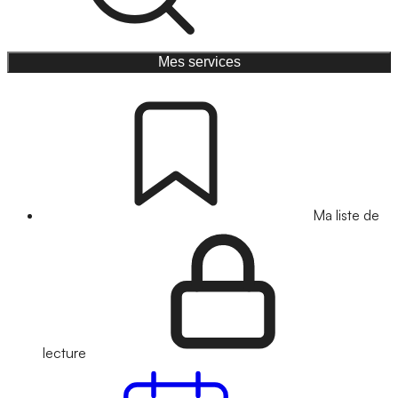
Mes services
Ma liste de
lecture