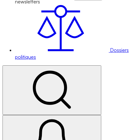
newsletters
Dossiers
politiques