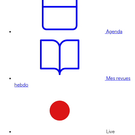
Agenda
Mes revues
hebdo
Live