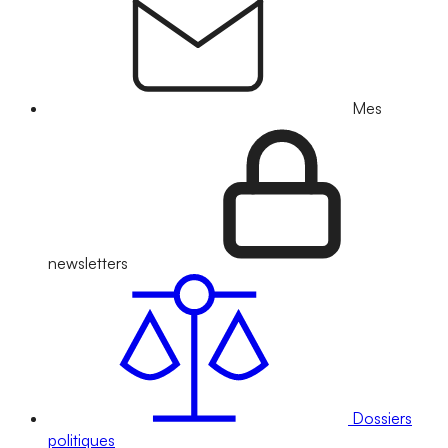
Mes
newsletters
Dossiers
politiques