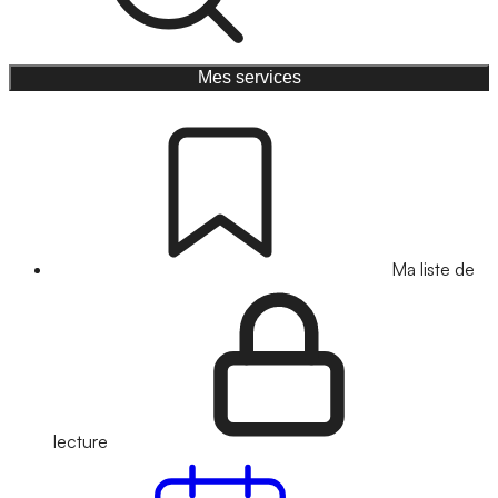
Mes services
Ma liste de
lecture