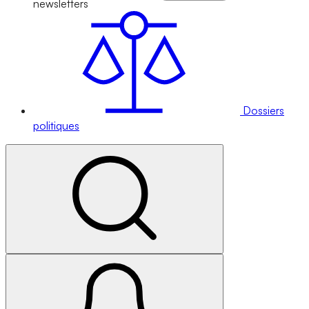
newsletters
Dossiers
politiques