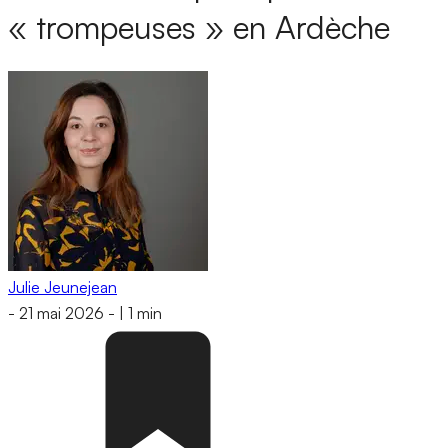
« trompeuses » en Ardèche
Julie Jeunejean
-
21 mai 2026
-
|
1 min