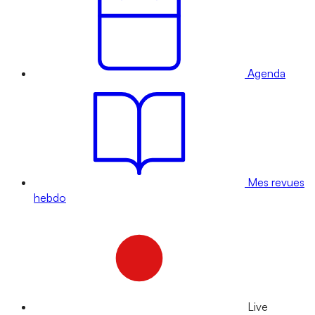
Agenda
Mes revues
hebdo
Live