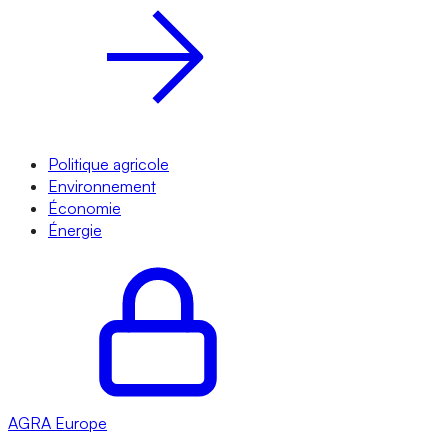
Politique agricole
Environnement
Économie
Énergie
AGRA
Europe