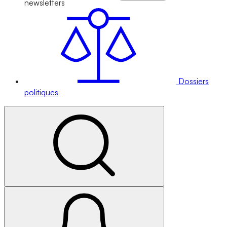
newsletters
Dossiers
politiques