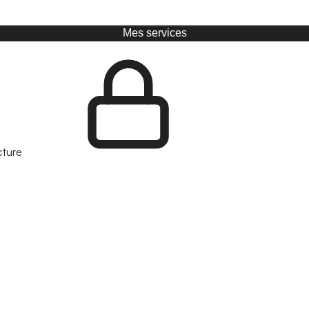
Mes services
cture