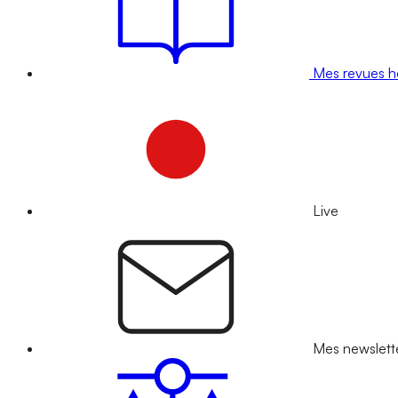
Mes revues 
Live
Mes newslett