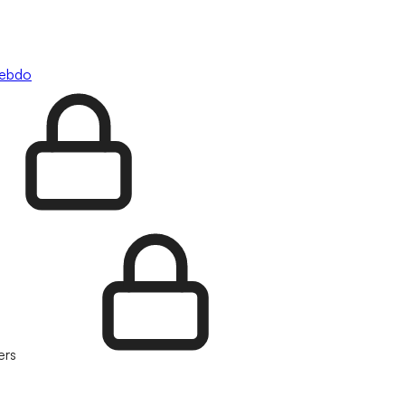
hebdo
ers