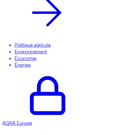
Politique agricole
Environnement
Économie
Énergie
AGRA
Europe