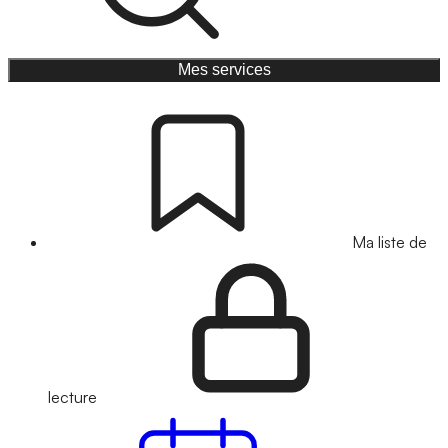
Mes services
Ma liste de
lecture