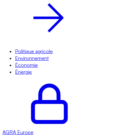
Politique agricole
Environnement
Économie
Énergie
AGRA
Europe