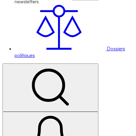
newsletters
Dossiers
politiques