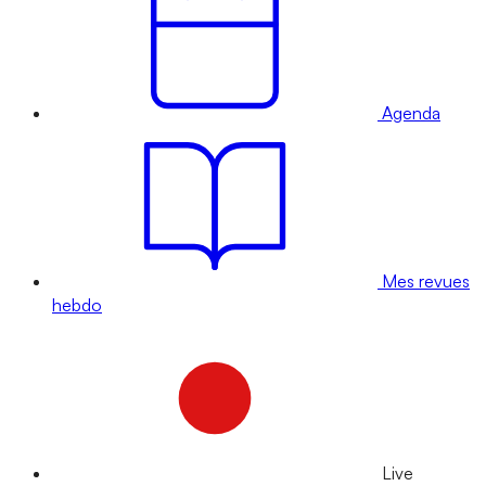
Agenda
Mes revues
hebdo
Live