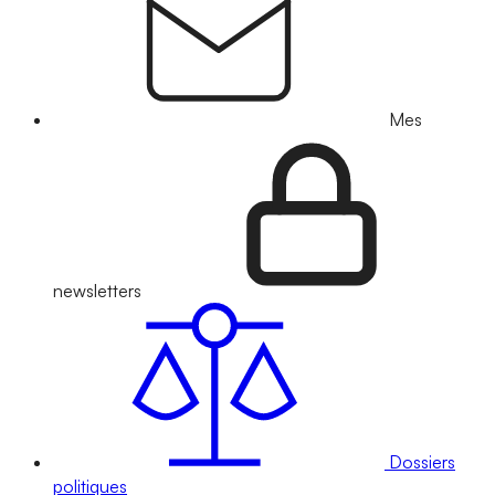
Mes
newsletters
Dossiers
politiques