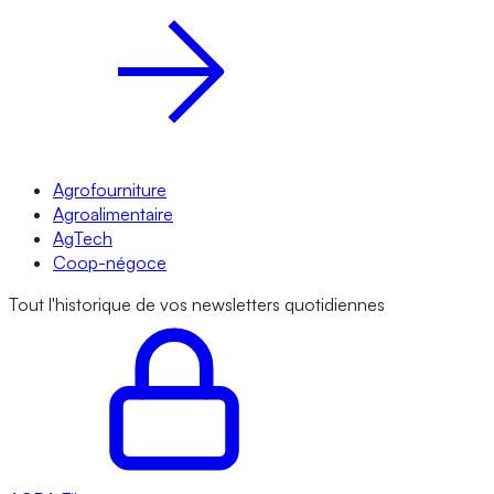
Agrofourniture
Agroalimentaire
AgTech
Coop-négoce
Tout l'historique de vos newsletters quotidiennes