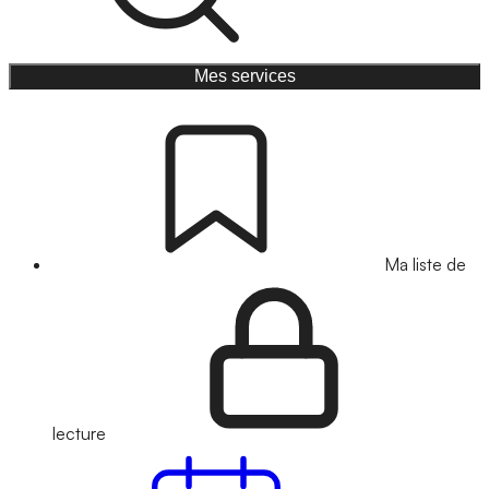
Mes services
Ma liste de
lecture