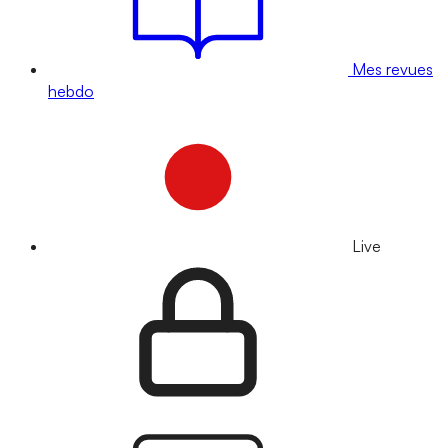
Mes revues
hebdo
Live