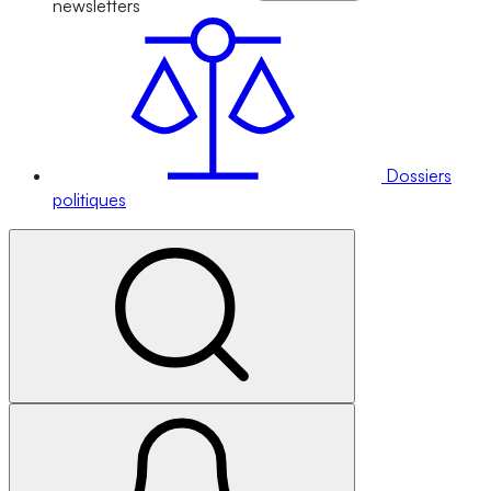
newsletters
Dossiers
politiques