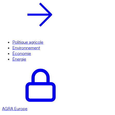
Politique agricole
Environnement
Économie
Énergie
AGRA
Europe