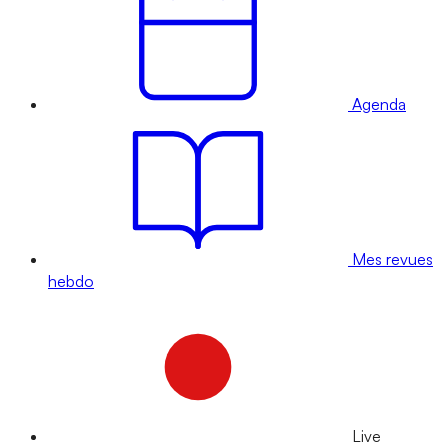
Agenda
Mes revues
hebdo
Live