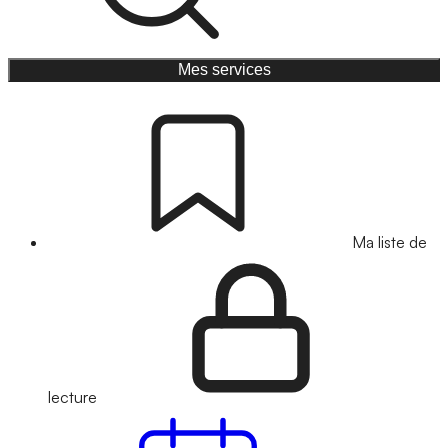
Mes services
Ma liste de
lecture