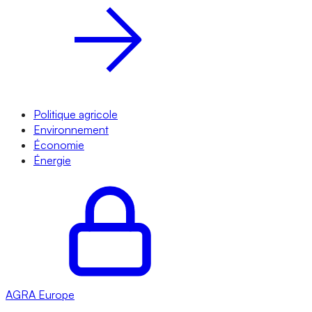
Politique agricole
Environnement
Économie
Énergie
AGRA
Europe