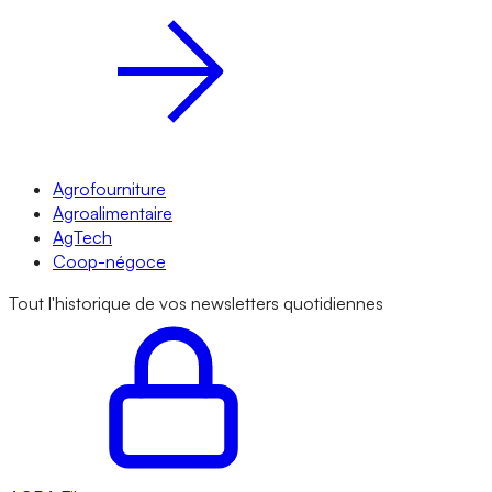
Agrofourniture
Agroalimentaire
AgTech
Coop-négoce
Tout l'historique de vos newsletters quotidiennes