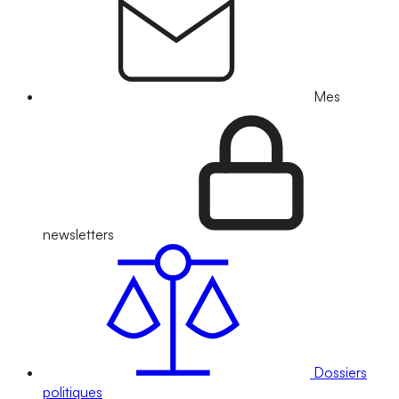
Mes
newsletters
Dossiers
politiques