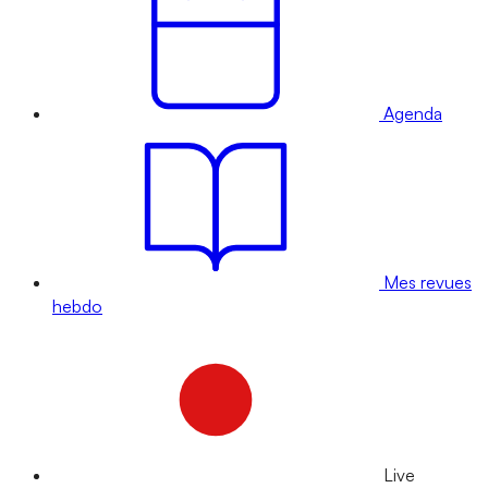
Agenda
Mes revues
hebdo
Live