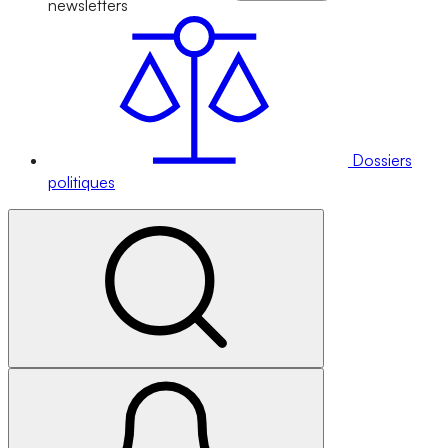
newsletters
Dossiers
politiques