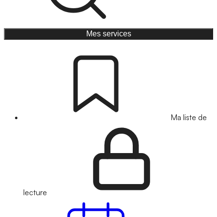
Mes services
Ma liste de
lecture