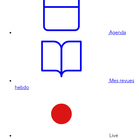
Agenda
Mes revues
hebdo
Live