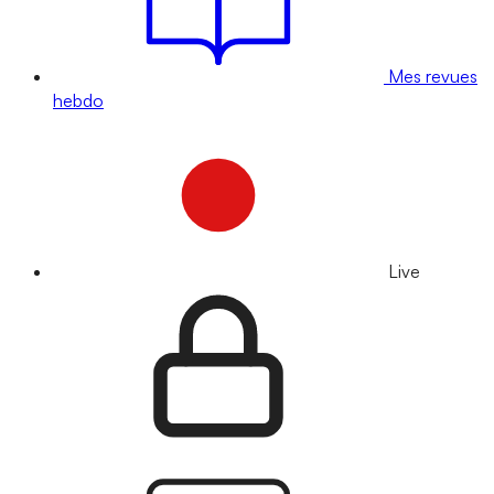
Mes revues
hebdo
Live