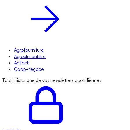
Agrofourniture
Agroalimentaire
AgTech
Coop-négoce
Tout l'historique de vos newsletters quotidiennes