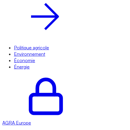
Politique agricole
Environnement
Économie
Énergie
AGRA
Europe