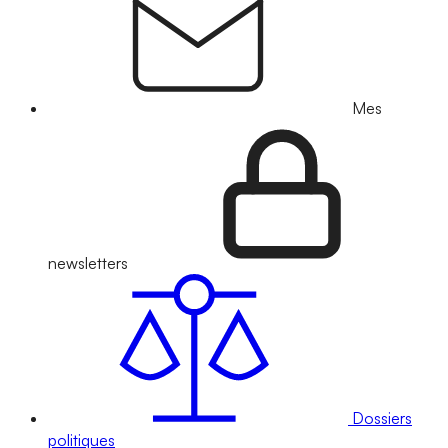
Mes
newsletters
Dossiers
politiques