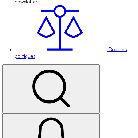
newsletters
Dossiers
politiques