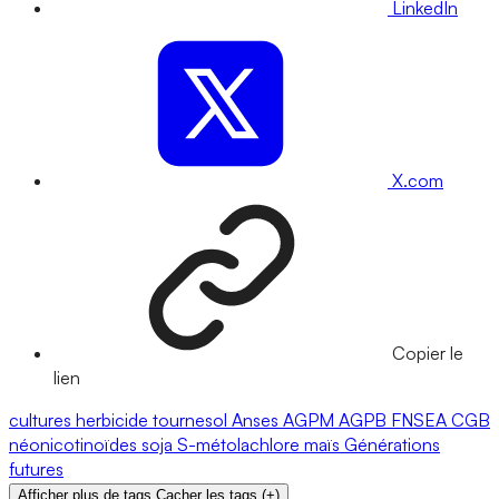
LinkedIn
X.com
Copier le
lien
cultures
herbicide
tournesol
Anses
AGPM
AGPB
FNSEA
CGB
néonicotinoïdes
soja
S-métolachlore
maïs
Générations
futures
Afficher plus de tags
Cacher les tags
(
+
)