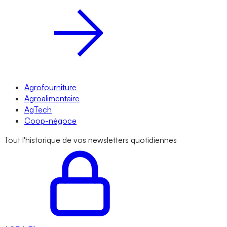
Agrofourniture
Agroalimentaire
AgTech
Coop-négoce
Tout l'historique de vos newsletters quotidiennes