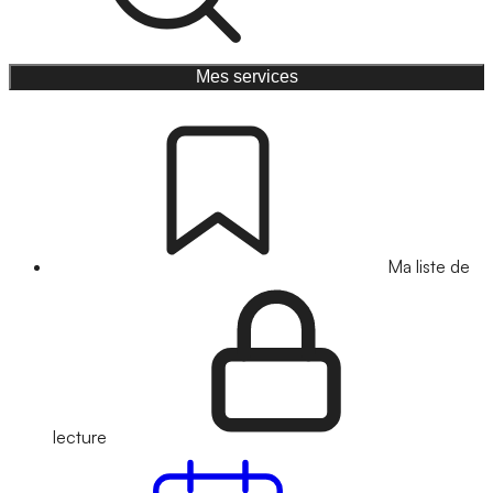
Mes services
Ma liste de
lecture