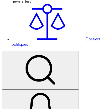
newsletters
Dossiers
politiques