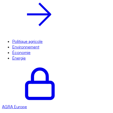
Politique agricole
Environnement
Économie
Énergie
AGRA
Europe