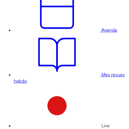
Agenda
Mes revues
hebdo
Live