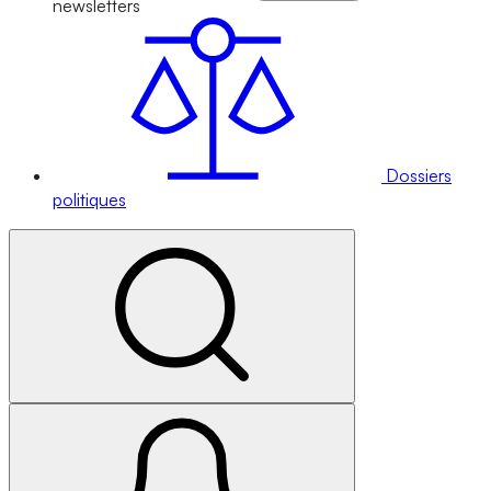
newsletters
Dossiers
politiques