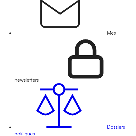
Mes
newsletters
Dossiers
politiques