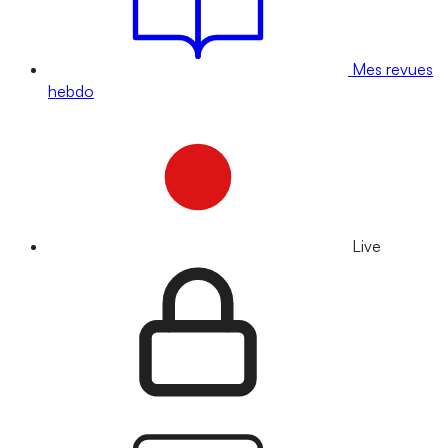
Mes revues
hebdo
Live