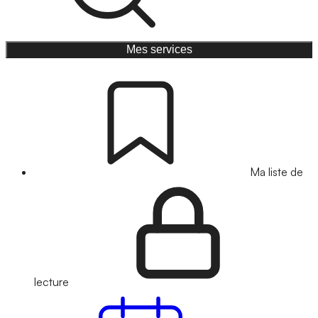
Mes services
Ma liste de
lecture