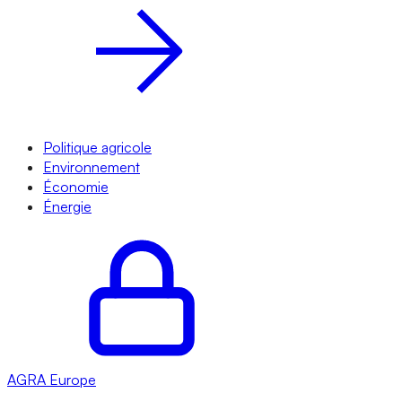
Politique agricole
Environnement
Économie
Énergie
AGRA
Europe