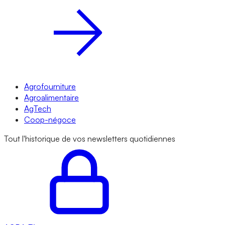
Agrofourniture
Agroalimentaire
AgTech
Coop-négoce
Tout l'historique de vos newsletters quotidiennes