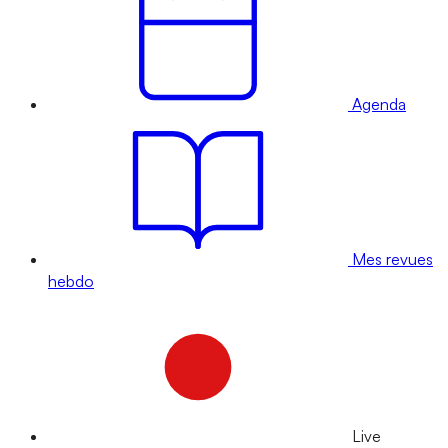
Agenda
Mes revues
hebdo
Live