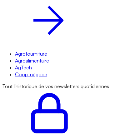
Agrofourniture
Agroalimentaire
AgTech
Coop-négoce
Tout l'historique de vos newsletters quotidiennes