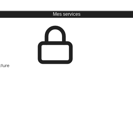
Mes services
cture