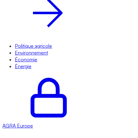
Politique agricole
Environnement
Économie
Énergie
AGRA
Europe