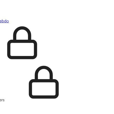
hebdo
ers