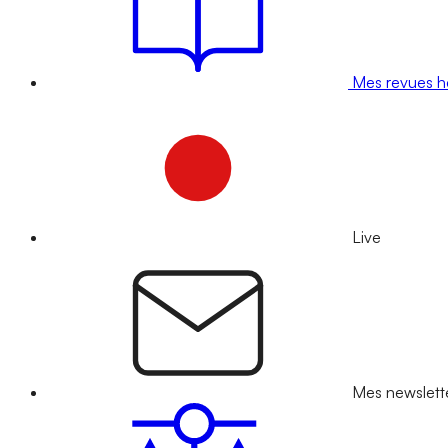
Mes revues 
Live
Mes newslett