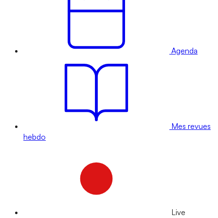
Agenda
Mes revues
hebdo
Live