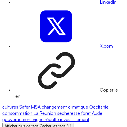
LinkedIn
X.com
Copier le
lien
cultures
Safer
MSA
changement climatique
Occitanie
consommation
La Réunion
sécheresse
forêt
Aude
gouvernement
vigne
récolte
investissement
Afficher plus de tags
Cacher les tags
(
+
)