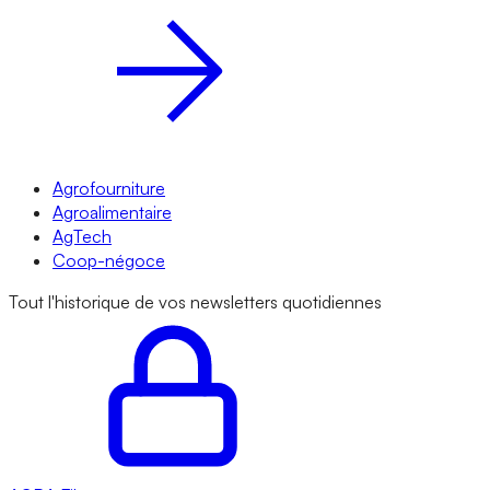
Agrofourniture
Agroalimentaire
AgTech
Coop-négoce
Tout l'historique de vos newsletters quotidiennes