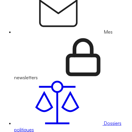
Mes
newsletters
Dossiers
politiques