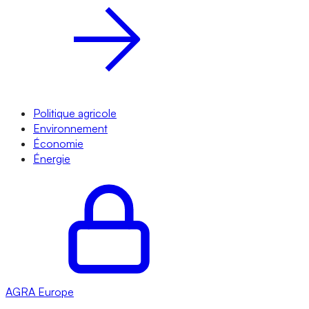
Politique agricole
Environnement
Économie
Énergie
AGRA
Europe