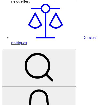
newsletters
Dossiers
politiques