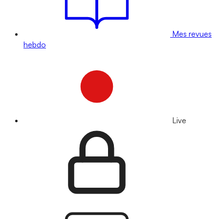
Mes revues
hebdo
Live