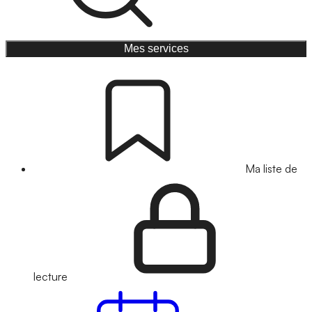
Mes services
Ma liste de
lecture