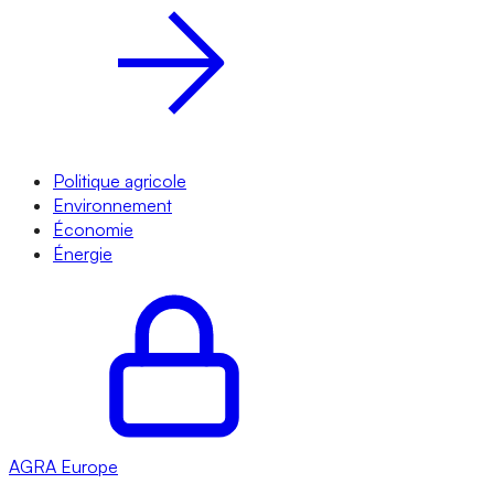
Politique agricole
Environnement
Économie
Énergie
AGRA
Europe