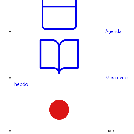
Agenda
Mes revues
hebdo
Live