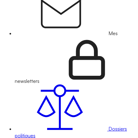
Mes
newsletters
Dossiers
politiques