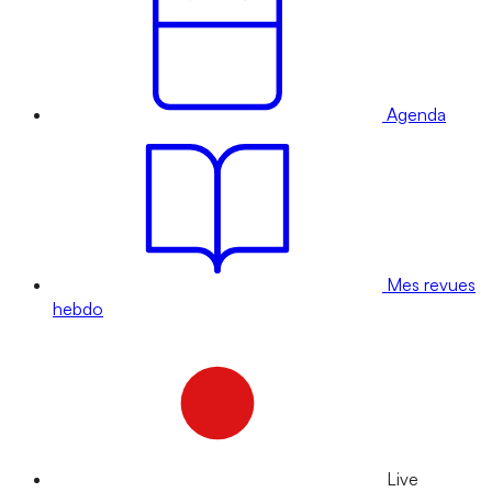
Agenda
Mes revues
hebdo
Live