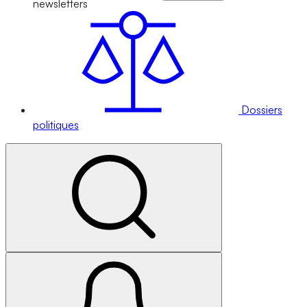
newsletters
Dossiers
politiques