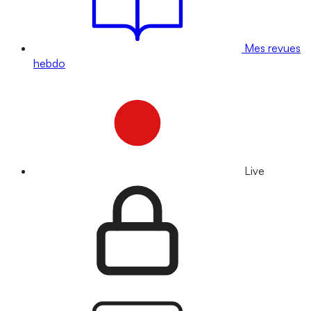
Mes revues
hebdo
Live