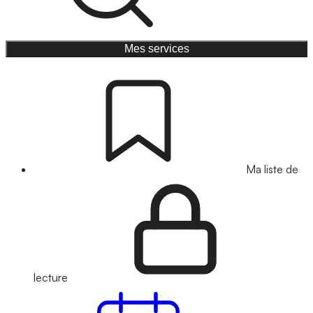
Mes services
Ma liste de
lecture