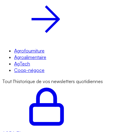
Agrofourniture
Agroalimentaire
AgTech
Coop-négoce
Tout l'historique de vos newsletters quotidiennes