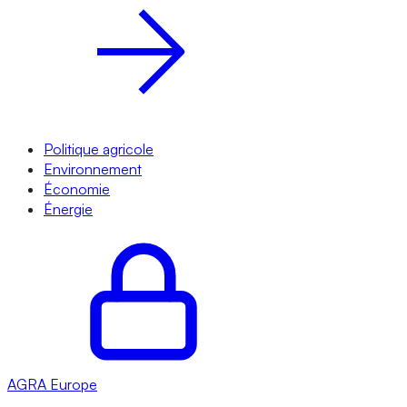
Politique agricole
Environnement
Économie
Énergie
AGRA
Europe