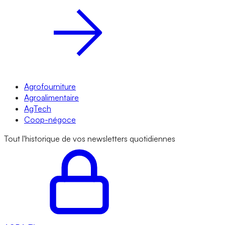
Agrofourniture
Agroalimentaire
AgTech
Coop-négoce
Tout l'historique de vos newsletters quotidiennes