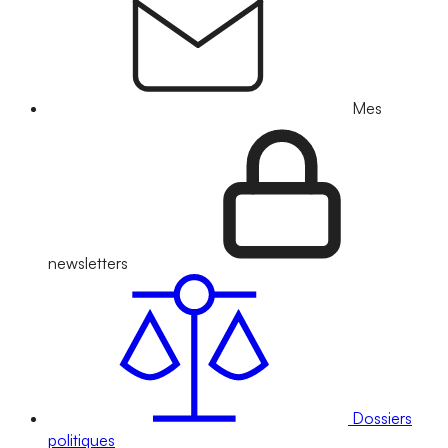
Mes
newsletters
Dossiers
politiques