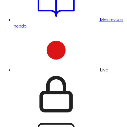
Mes revues
hebdo
Live