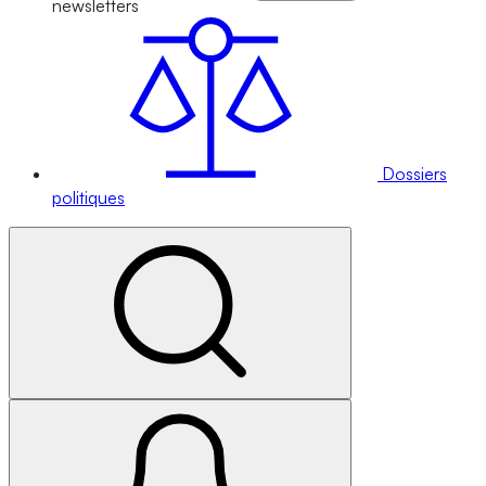
newsletters
Dossiers
politiques