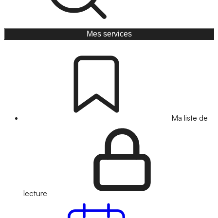
Mes services
Ma liste de
lecture