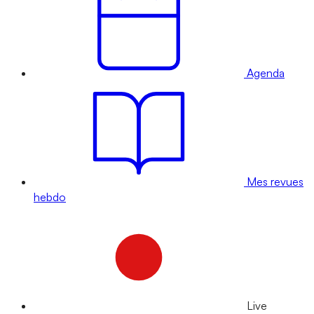
Agenda
Mes revues
hebdo
Live