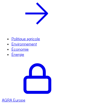
Politique agricole
Environnement
Économie
Énergie
AGRA
Europe