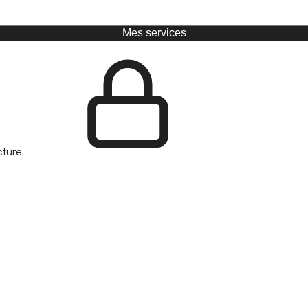
Mes services
cture