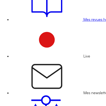
Mes revues 
Live
Mes newslett