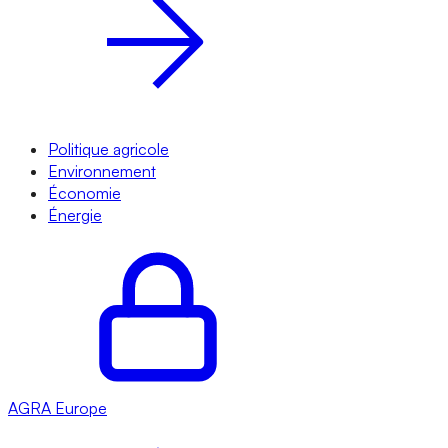
Politique agricole
Environnement
Économie
Énergie
AGRA
Europe