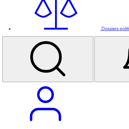
Dossiers poli