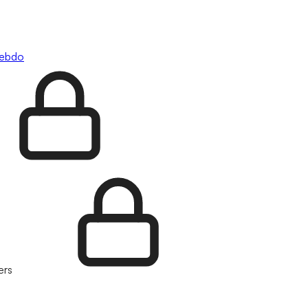
hebdo
ers