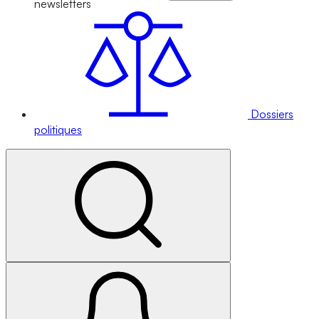
newsletters
Dossiers
politiques