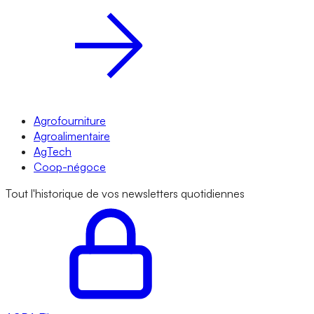
Agrofourniture
Agroalimentaire
AgTech
Coop-négoce
Tout l'historique de vos newsletters quotidiennes