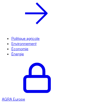
Politique agricole
Environnement
Économie
Énergie
AGRA
Europe