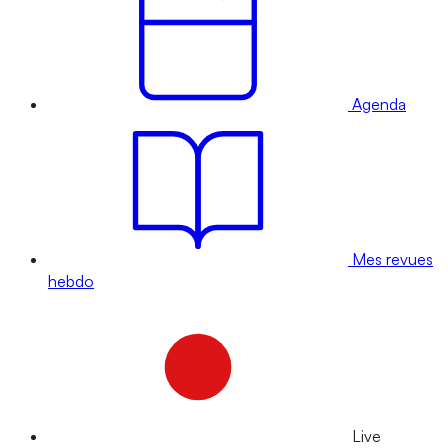
Agenda
Mes revues
hebdo
Live