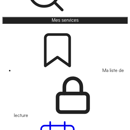
Mes services
Ma liste de
lecture