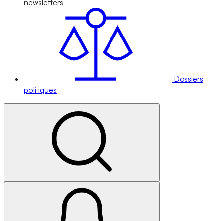
newsletters
Dossiers
politiques