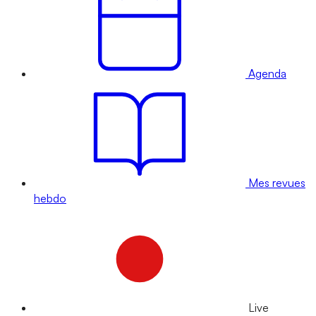
Agenda
Mes revues
hebdo
Live