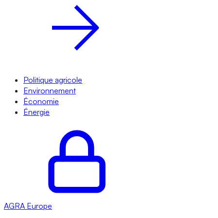
Politique agricole
Environnement
Économie
Énergie
AGRA
Europe