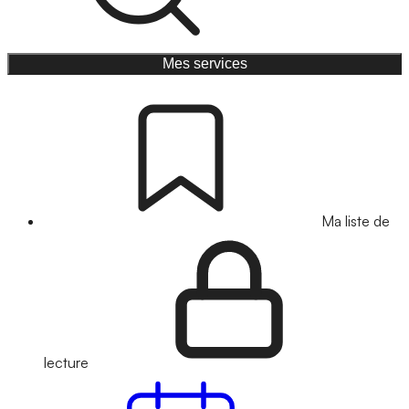
Mes services
Ma liste de
lecture