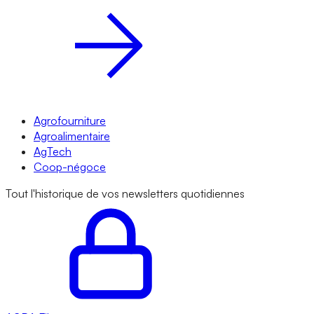
Agrofourniture
Agroalimentaire
AgTech
Coop-négoce
Tout l'historique de vos newsletters quotidiennes