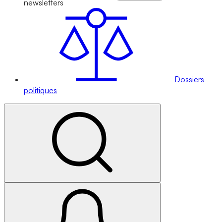
newsletters
Dossiers
politiques