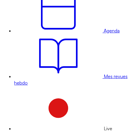
Agenda
Mes revues
hebdo
Live