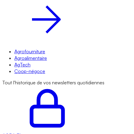
Agrofourniture
Agroalimentaire
AgTech
Coop-négoce
Tout l'historique de vos newsletters quotidiennes