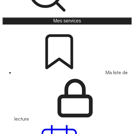
Mes services
Ma liste de
lecture