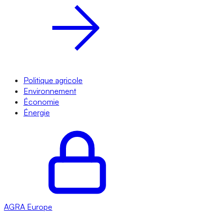
Politique agricole
Environnement
Économie
Énergie
AGRA
Europe