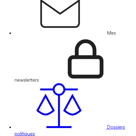
Mes
newsletters
Dossiers
politiques