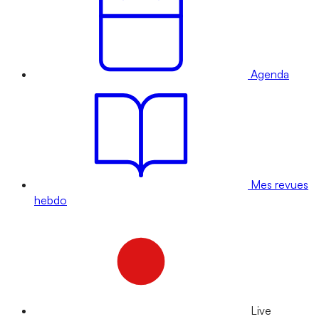
Agenda
Mes revues
hebdo
Live