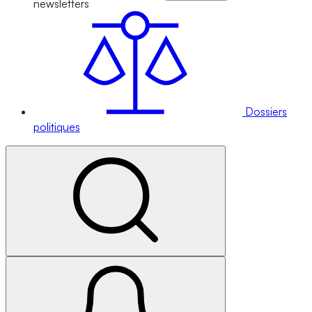
newsletters
Dossiers
politiques