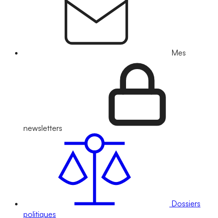
Mes
newsletters
Dossiers
politiques