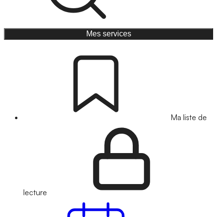
Mes services
Ma liste de
lecture