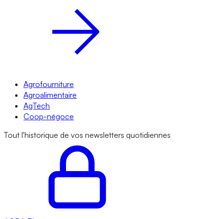
Agrofourniture
Agroalimentaire
AgTech
Coop-négoce
Tout l'historique de vos newsletters quotidiennes