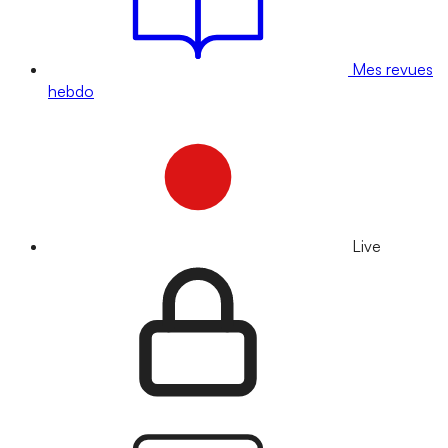
Mes revues
hebdo
Live