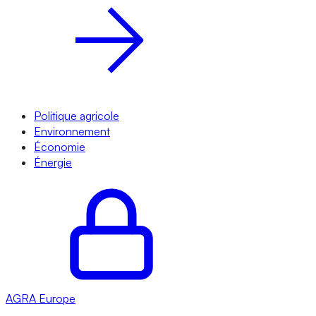
Politique agricole
Environnement
Économie
Énergie
AGRA
Europe