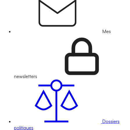
Mes
newsletters
Dossiers
politiques