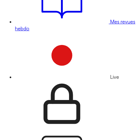
Mes revues
hebdo
Live