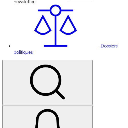
newsletters
Dossiers
politiques