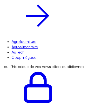
Agrofourniture
Agroalimentaire
AgTech
Coop-négoce
Tout l'historique de vos newsletters quotidiennes