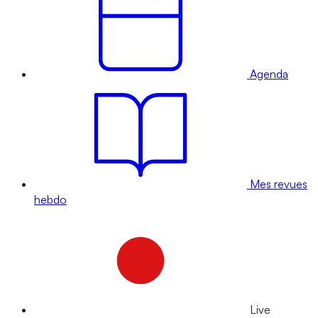
Agenda
Mes revues
hebdo
Live