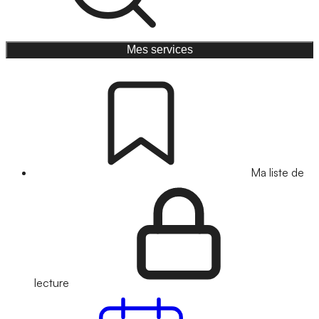
Mes services
Ma liste de
lecture