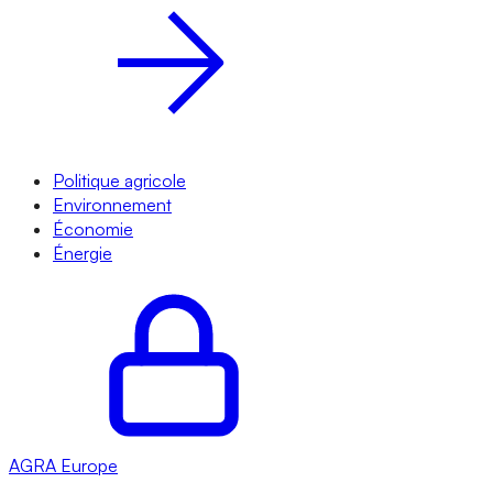
Politique agricole
Environnement
Économie
Énergie
AGRA
Europe