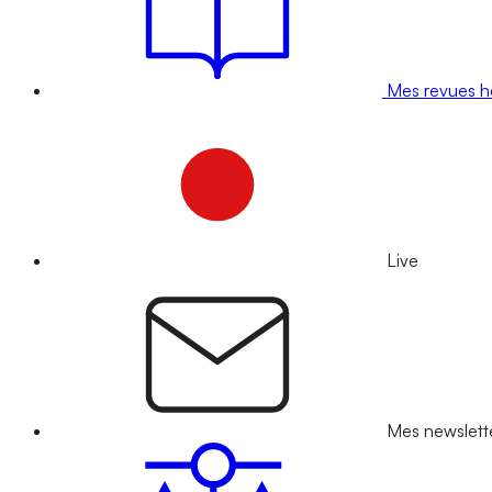
Mes revues 
Live
Mes newslett