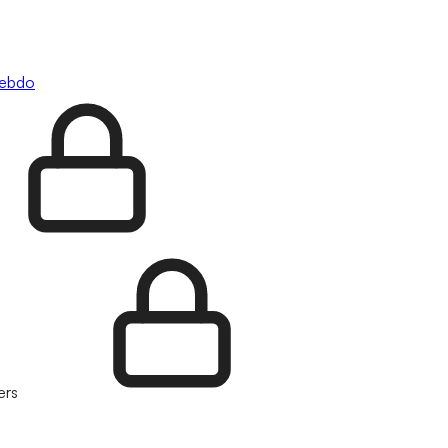
hebdo
ers