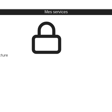
Mes services
cture