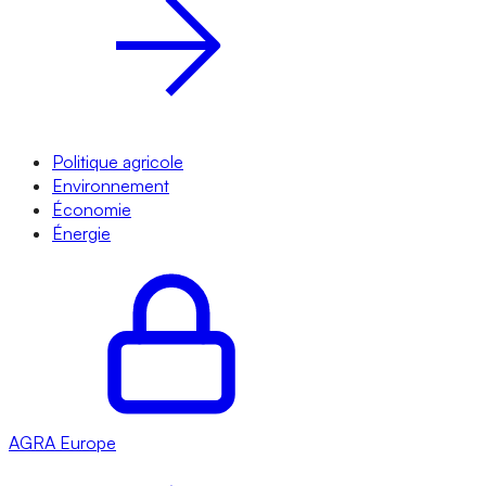
Politique agricole
Environnement
Économie
Énergie
AGRA
Europe