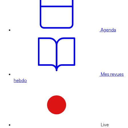
Agenda
Mes revues
hebdo
Live