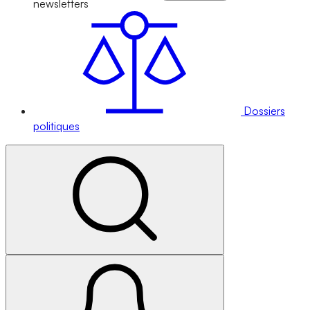
newsletters
Dossiers
politiques