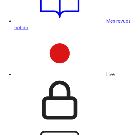
Mes revues
hebdo
Live