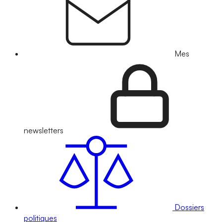
Mes
newsletters
Dossiers
politiques