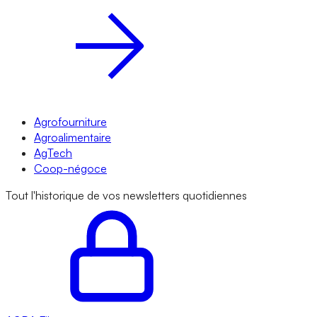
Agrofourniture
Agroalimentaire
AgTech
Coop-négoce
Tout l'historique de vos newsletters quotidiennes