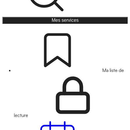
Mes services
Ma liste de
lecture