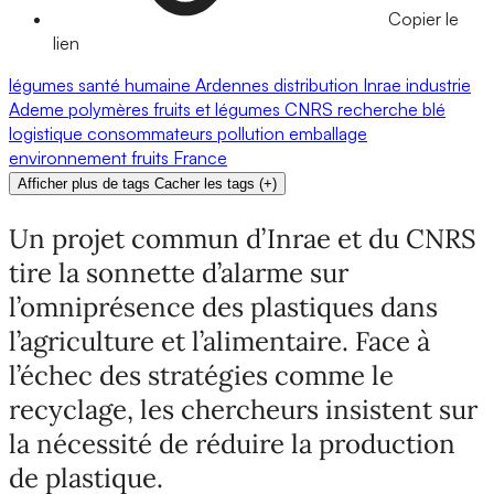
Copier le
lien
légumes
santé humaine
Ardennes
distribution
Inrae
industrie
Ademe
polymères
fruits et légumes
CNRS
recherche
blé
logistique
consommateurs
pollution
emballage
environnement
fruits
France
Afficher plus de tags
Cacher les tags
(
+
)
Un projet commun d’Inrae et du CNRS
tire la sonnette d’alarme sur
l’omniprésence des plastiques dans
l’agriculture et l’alimentaire. Face à
l’échec des stratégies comme le
recyclage, les chercheurs insistent sur
la nécessité de réduire la production
de plastique.