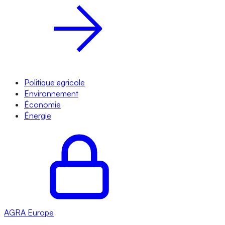
Politique agricole
Environnement
Économie
Énergie
AGRA
Europe