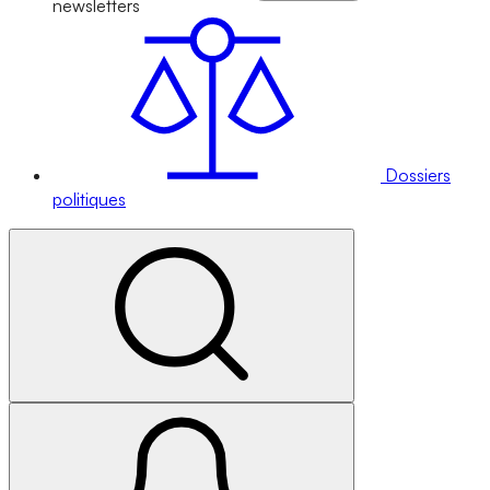
newsletters
Dossiers
politiques