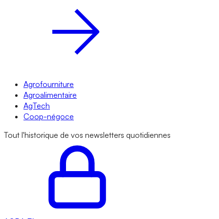
Agrofourniture
Agroalimentaire
AgTech
Coop-négoce
Tout l'historique de vos newsletters quotidiennes