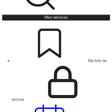
Mes services
Ma liste de
lecture