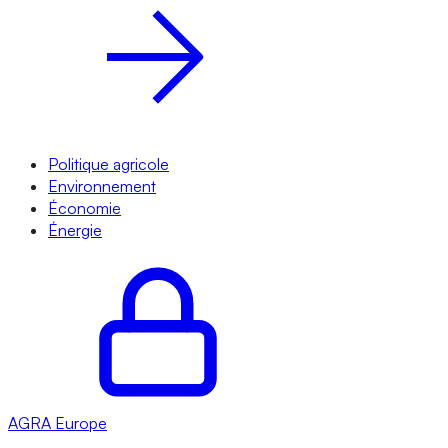
Politique agricole
Environnement
Économie
Énergie
AGRA
Europe