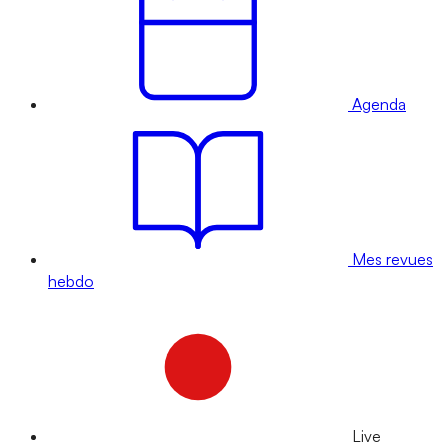
Agenda
Mes revues
hebdo
Live