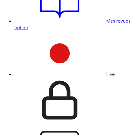
Mes revues
hebdo
Live