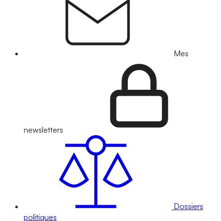
Mes
newsletters
Dossiers
politiques