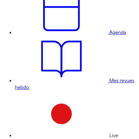
Agenda
Mes revues
hebdo
Live