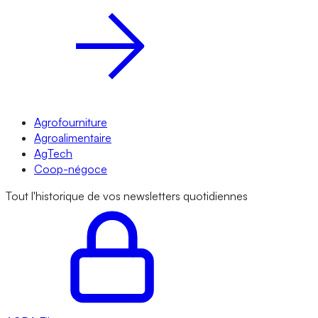
Agrofourniture
Agroalimentaire
AgTech
Coop-négoce
Tout l'historique de vos newsletters quotidiennes