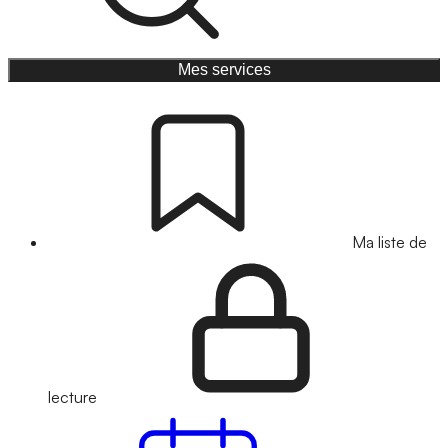
Mes services
Ma liste de
lecture