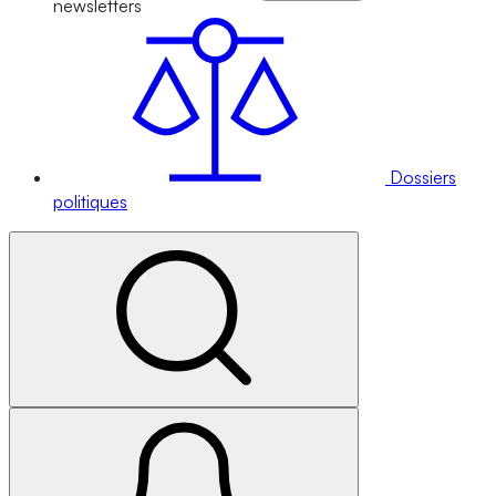
newsletters
Dossiers
politiques