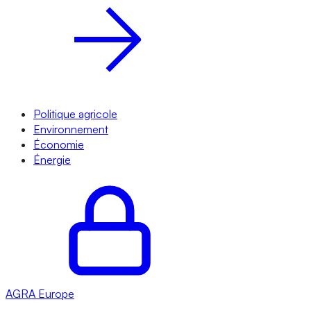
Politique agricole
Environnement
Économie
Énergie
AGRA
Europe