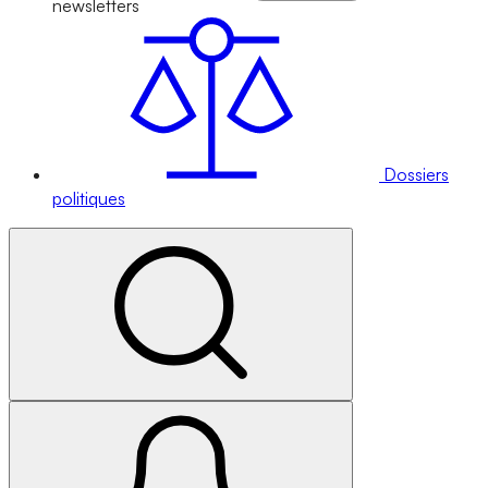
newsletters
Dossiers
politiques