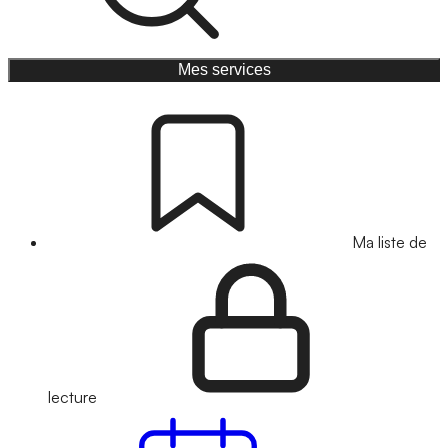
Mes services
Ma liste de
lecture