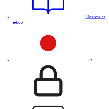
Mes revues
hebdo
Live