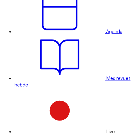
Agenda
Mes revues
hebdo
Live