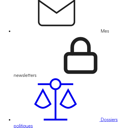
Mes
newsletters
Dossiers
politiques