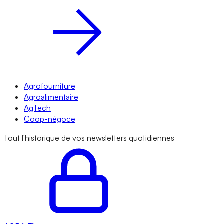
Agrofourniture
Agroalimentaire
AgTech
Coop-négoce
Tout l'historique de vos newsletters quotidiennes