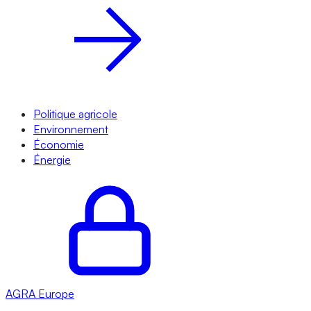
Politique agricole
Environnement
Économie
Énergie
AGRA
Europe