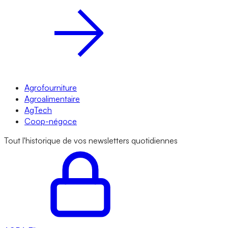
Agrofourniture
Agroalimentaire
AgTech
Coop-négoce
Tout l'historique de vos newsletters quotidiennes