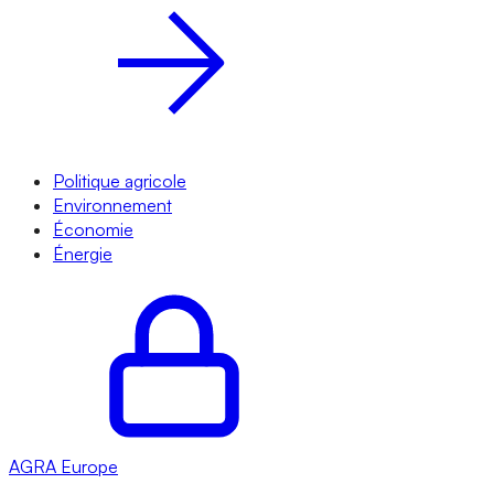
Politique agricole
Environnement
Économie
Énergie
AGRA
Europe