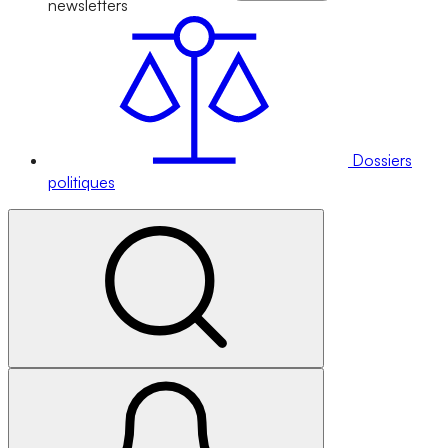
newsletters
Dossiers
politiques