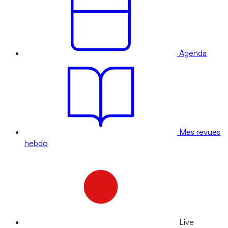
Agenda
Mes revues
hebdo
Live