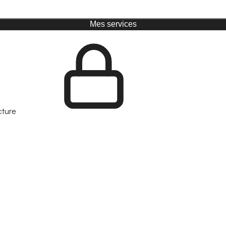
Mes services
cture