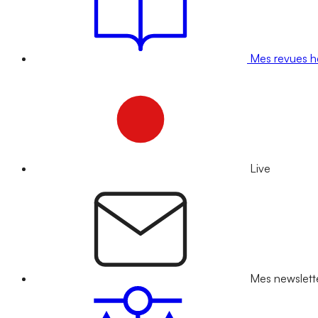
Mes revues 
Live
Mes newslett