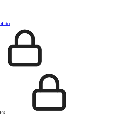
hebdo
ers