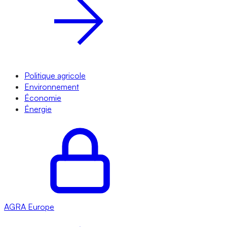
Politique agricole
Environnement
Économie
Énergie
AGRA
Europe