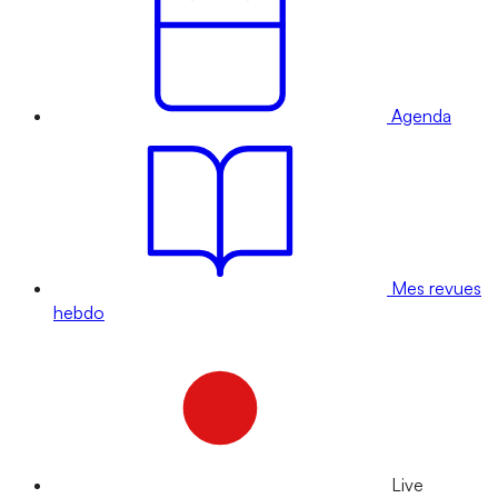
Agenda
Mes revues
hebdo
Live