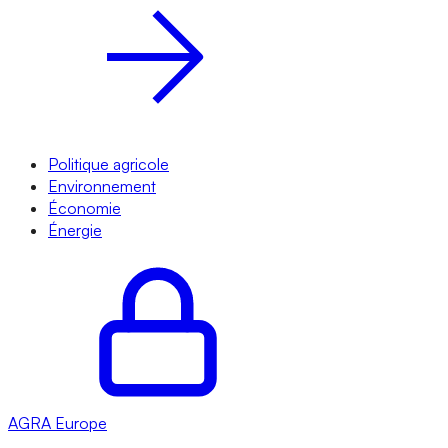
Politique agricole
Environnement
Économie
Énergie
AGRA
Europe