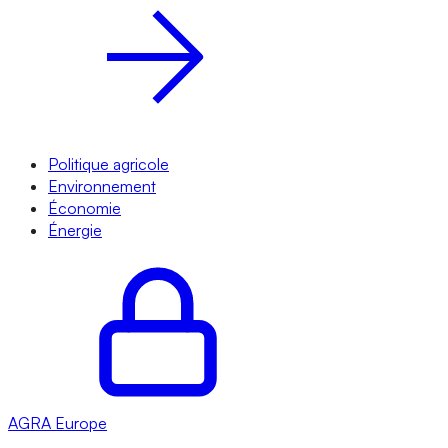
Politique agricole
Environnement
Économie
Énergie
AGRA
Europe