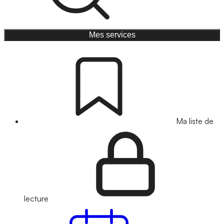
Mes services
Ma liste de
lecture