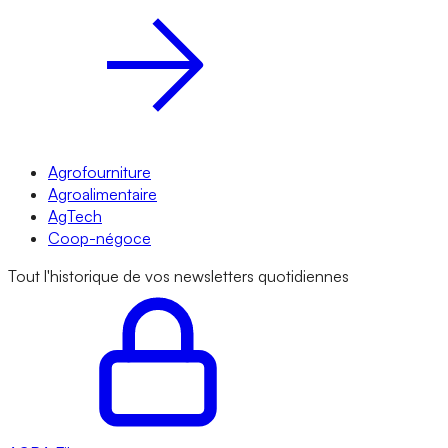
Agrofourniture
Agroalimentaire
AgTech
Coop-négoce
Tout l'historique de vos newsletters quotidiennes