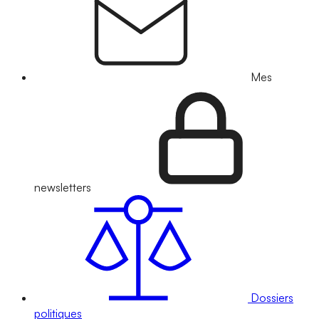
Mes
newsletters
Dossiers
politiques