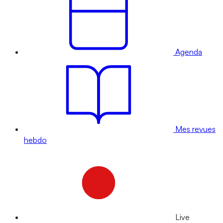
Agenda
Mes revues
hebdo
Live