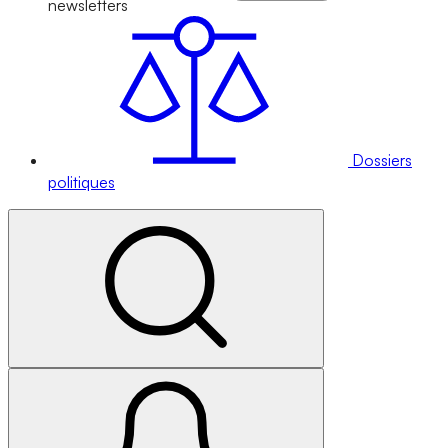
newsletters
Dossiers
politiques