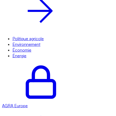
Politique agricole
Environnement
Économie
Énergie
AGRA
Europe