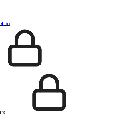
hebdo
ers