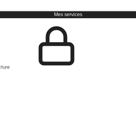
Mes services
cture