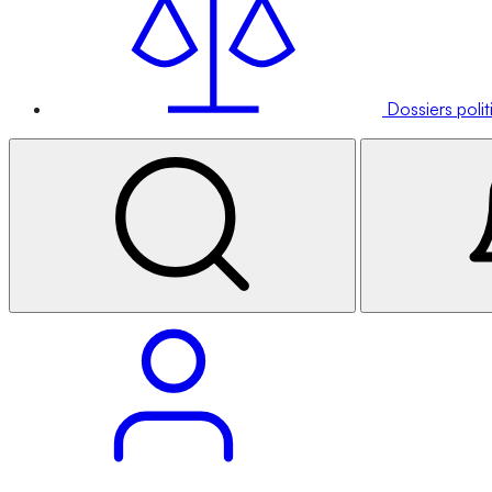
Dossiers poli