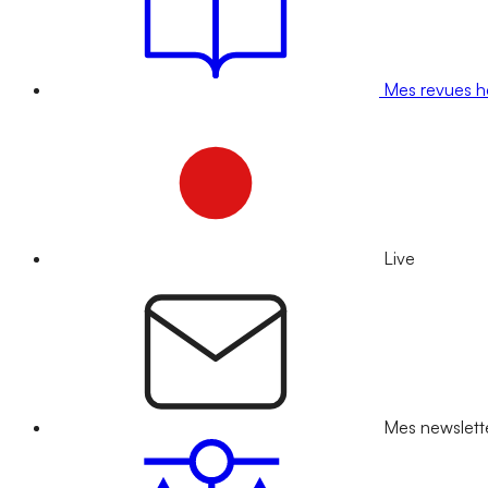
Mes revues 
Live
Mes newslett