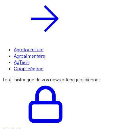
Agrofourniture
Agroalimentaire
AgTech
Coop-négoce
Tout l'historique de vos newsletters quotidiennes