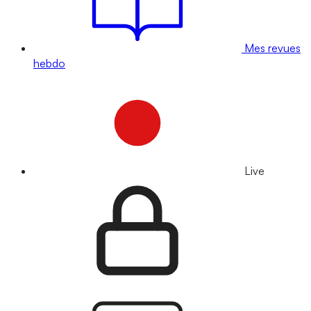
Mes revues
hebdo
Live