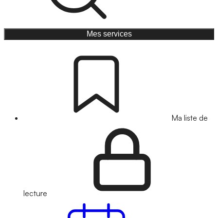
Mes services
Ma liste de
lecture