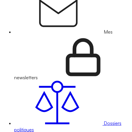
Mes
newsletters
Dossiers
politiques