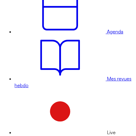
Agenda
Mes revues
hebdo
Live