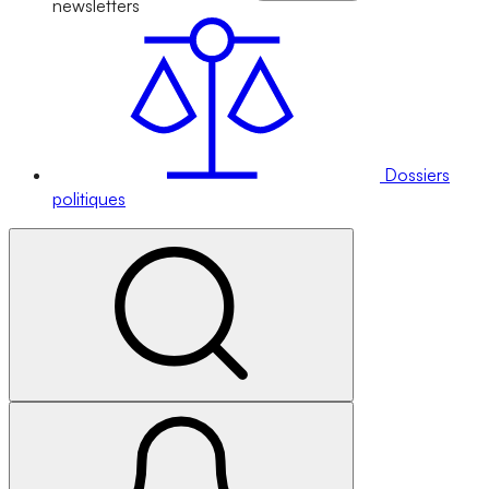
newsletters
Dossiers
politiques