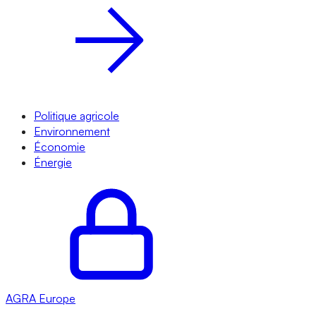
Politique agricole
Environnement
Économie
Énergie
AGRA
Europe