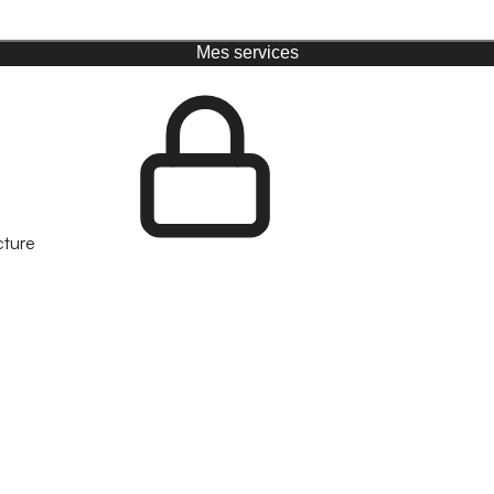
Mes services
cture