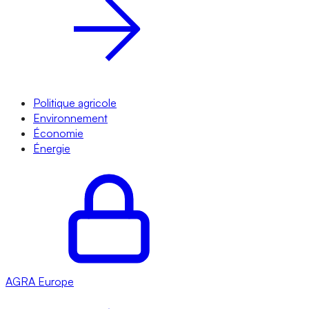
Politique agricole
Environnement
Économie
Énergie
AGRA
Europe