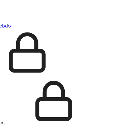
hebdo
ers