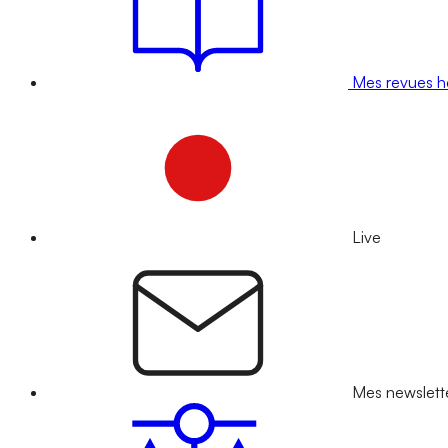
Mes revues 
Live
Mes newslett