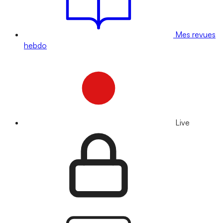
Mes revues
hebdo
Live