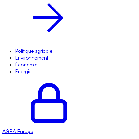
Politique agricole
Environnement
Économie
Énergie
AGRA
Europe