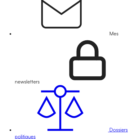
Mes
newsletters
Dossiers
politiques