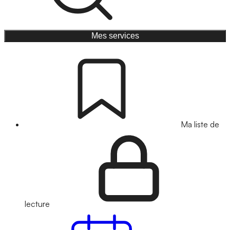
Mes services
Ma liste de
lecture