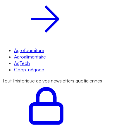
Agrofourniture
Agroalimentaire
AgTech
Coop-négoce
Tout l'historique de vos newsletters quotidiennes