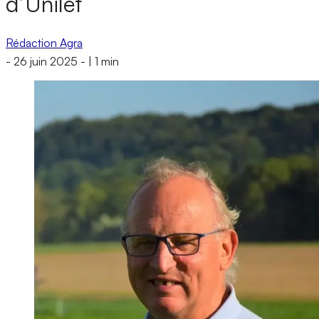
d’Unilet
Rédaction Agra
-
26 juin 2025
-
|
1 min