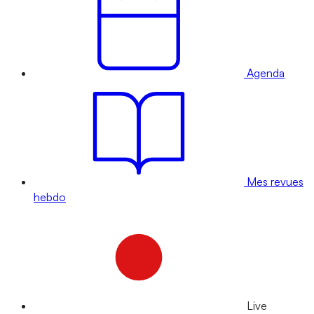
Agenda
Mes revues
hebdo
Live