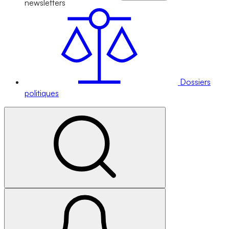
newsletters
Dossiers
politiques