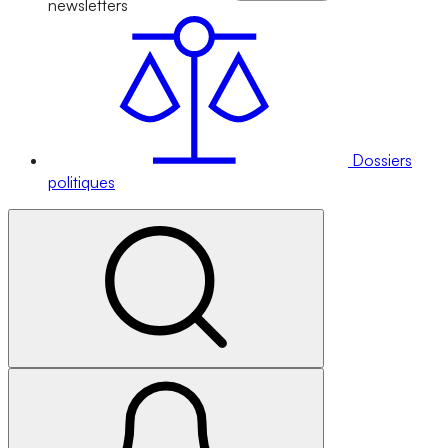
newsletters
Dossiers
politiques