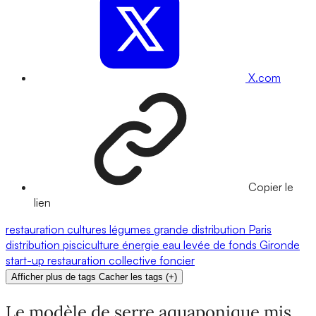
X.com
Copier le
lien
restauration
cultures
légumes
grande distribution
Paris
distribution
pisciculture
énergie
eau
levée de fonds
Gironde
start-up
restauration collective
foncier
Afficher plus de tags
Cacher les tags
(
+
)
Le modèle de serre aquaponique mis