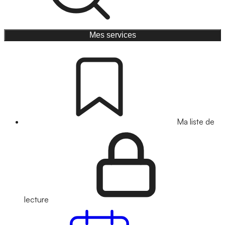
Mes services
Ma liste de
lecture