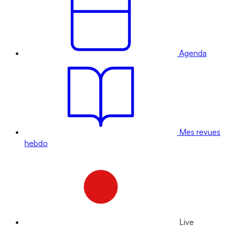
Agenda
Mes revues
hebdo
Live