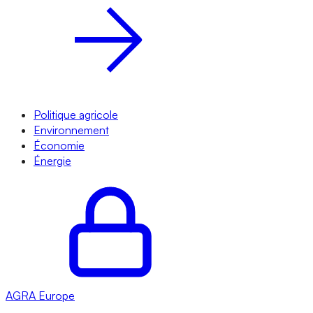
Politique agricole
Environnement
Économie
Énergie
AGRA
Europe