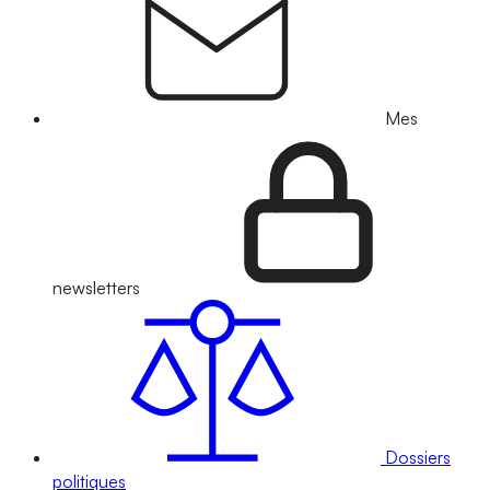
Mes
newsletters
Dossiers
politiques