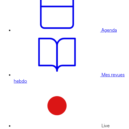
Agenda
Mes revues
hebdo
Live