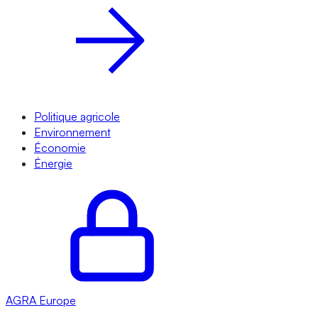
Politique agricole
Environnement
Économie
Énergie
AGRA
Europe