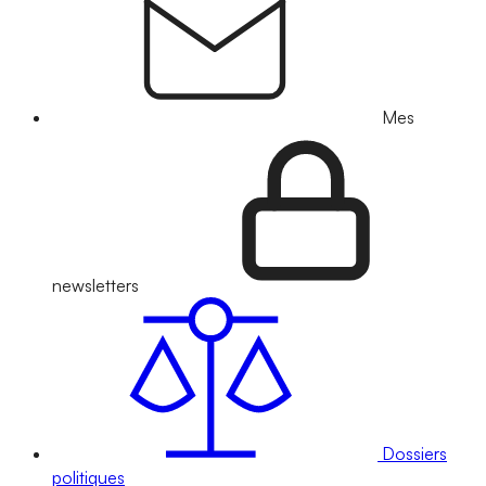
Mes
newsletters
Dossiers
politiques