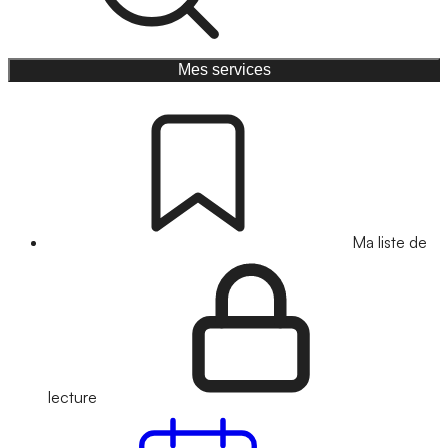
Mes services
Ma liste de
lecture