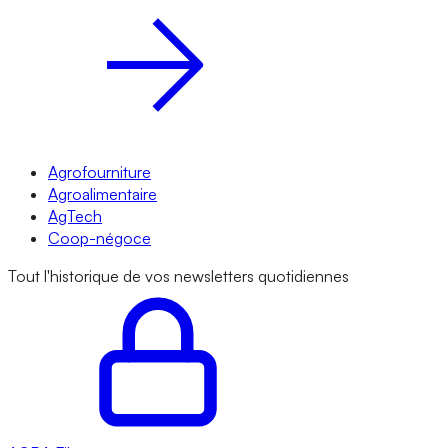
Agrofourniture
Agroalimentaire
AgTech
Coop-négoce
Tout l'historique de vos newsletters quotidiennes