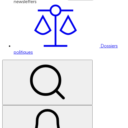
newsletters
Dossiers
politiques