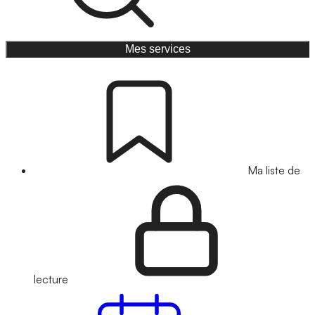
Mes services
Ma liste de
lecture