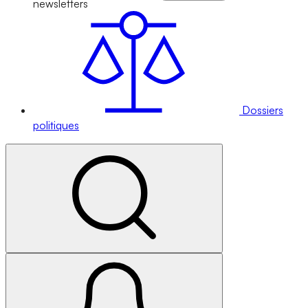
newsletters
Dossiers
politiques