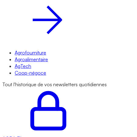
Agrofourniture
Agroalimentaire
AgTech
Coop-négoce
Tout l'historique de vos newsletters quotidiennes