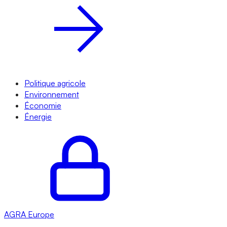
Politique agricole
Environnement
Économie
Énergie
AGRA
Europe