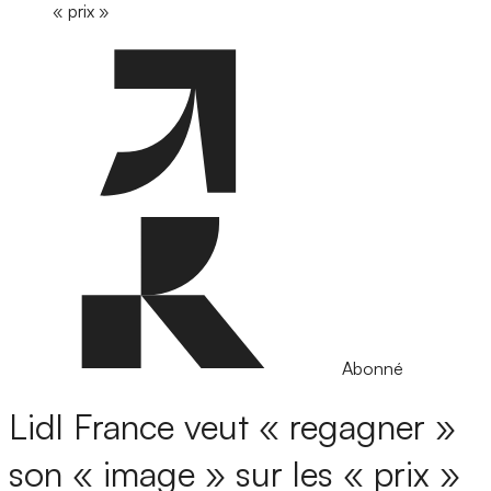
« prix »
Abonné
Lidl France veut « regagner »
son « image » sur les « prix »