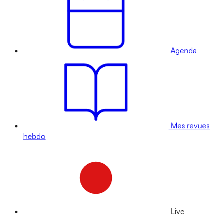
Agenda
Mes revues
hebdo
Live