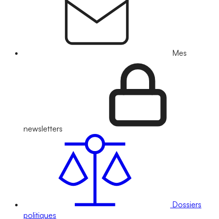
Mes
newsletters
Dossiers
politiques