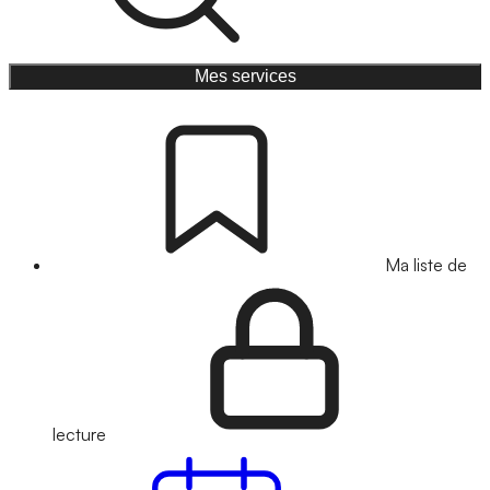
Mes services
Ma liste de
lecture