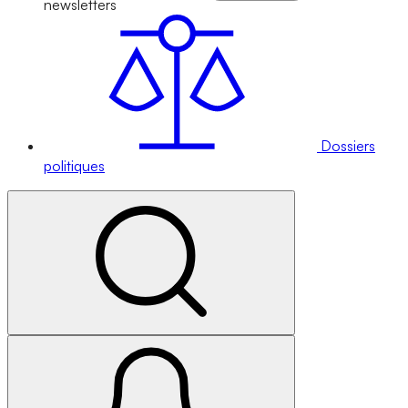
newsletters
Dossiers
politiques