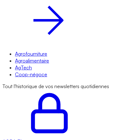
Agrofourniture
Agroalimentaire
AgTech
Coop-négoce
Tout l'historique de vos newsletters quotidiennes