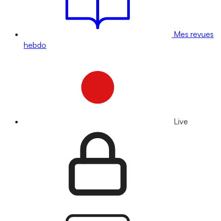
Mes revues
hebdo
Live