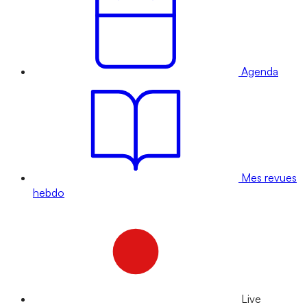
Agenda
Mes revues
hebdo
Live