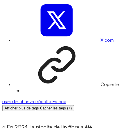
X.com
Copier le
lien
usine
lin
chanvre
récolte
France
Afficher plus de tags
Cacher les tags
(
+
)
« En 2024, la récolte de lin fibre a été