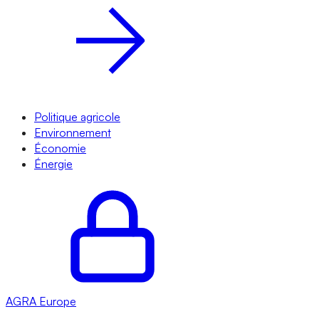
Politique agricole
Environnement
Économie
Énergie
AGRA
Europe