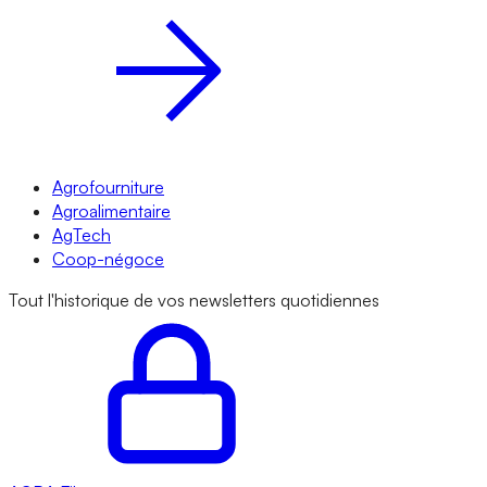
Agrofourniture
Agroalimentaire
AgTech
Coop-négoce
Tout l'historique de vos newsletters quotidiennes