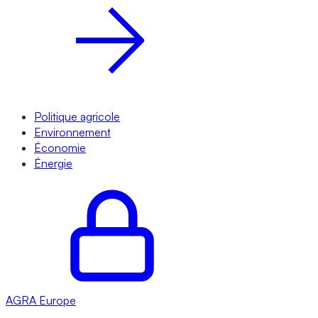
Politique agricole
Environnement
Économie
Énergie
AGRA
Europe