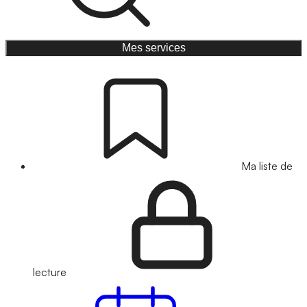
Mes services
Ma liste de
lecture