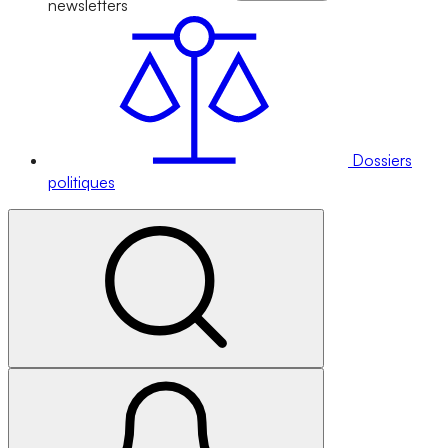
newsletters
Dossiers
politiques