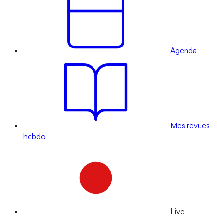
Agenda
Mes revues
hebdo
Live