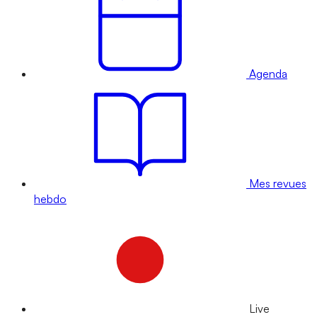
Agenda
Mes revues
hebdo
Live