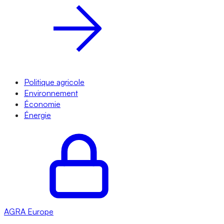
Politique agricole
Environnement
Économie
Énergie
AGRA
Europe