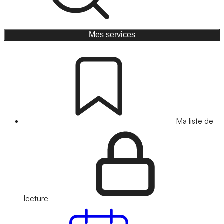
Mes services
Ma liste de
lecture