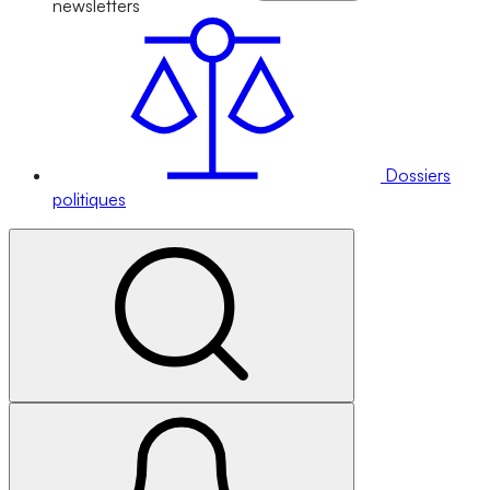
newsletters
Dossiers
politiques