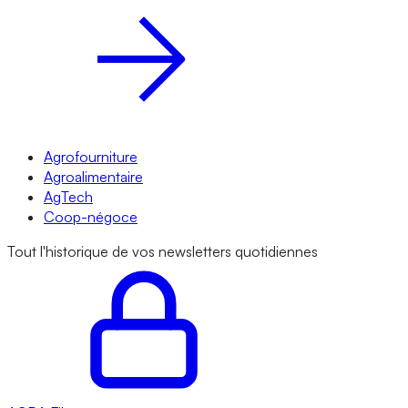
Agrofourniture
Agroalimentaire
AgTech
Coop-négoce
Tout l'historique de vos newsletters quotidiennes