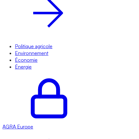
Politique agricole
Environnement
Économie
Énergie
AGRA
Europe