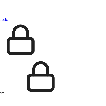
hebdo
ers