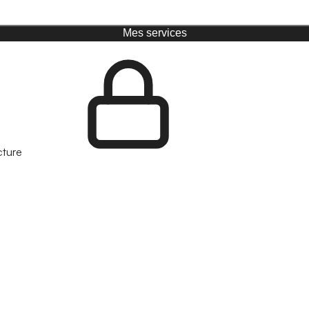
Mes services
cture