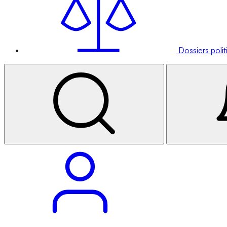
Dossiers poli