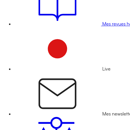
Mes revues 
Live
Mes newslett