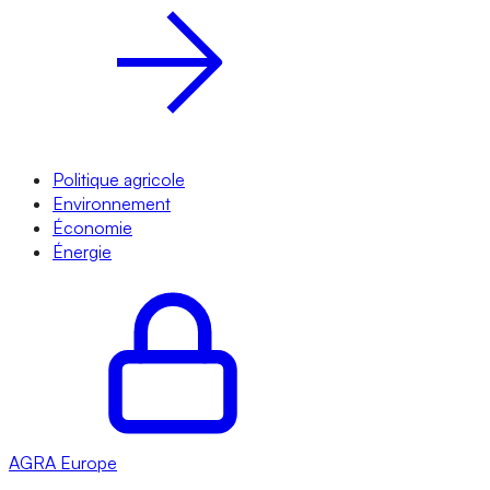
Politique agricole
Environnement
Économie
Énergie
AGRA
Europe