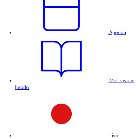
Agenda
Mes revues
hebdo
Live