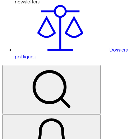
newsletters
Dossiers
politiques