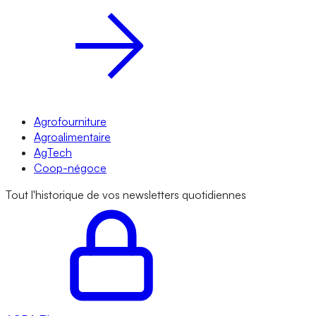
Agrofourniture
Agroalimentaire
AgTech
Coop-négoce
Tout l'historique de vos newsletters quotidiennes