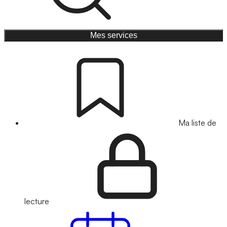
Mes services
Ma liste de
lecture