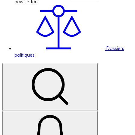
newsletters
Dossiers
politiques