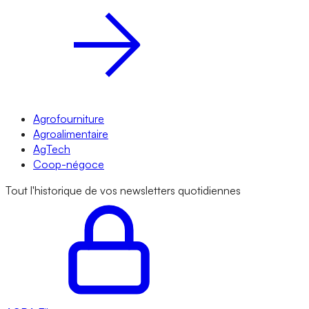
Agrofourniture
Agroalimentaire
AgTech
Coop-négoce
Tout l'historique de vos newsletters quotidiennes