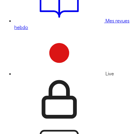
Mes revues
hebdo
Live