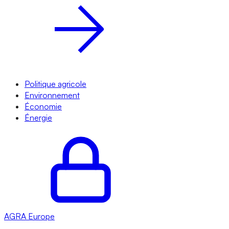
Politique agricole
Environnement
Économie
Énergie
AGRA
Europe