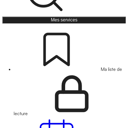
Mes services
Ma liste de
lecture