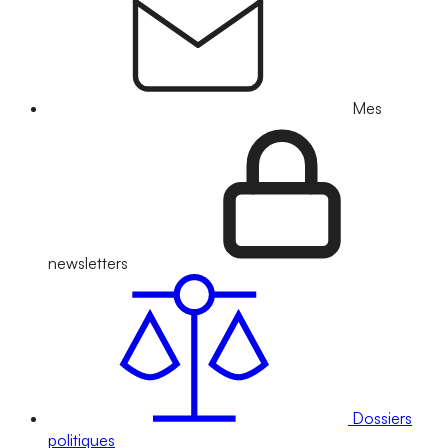
Mes
newsletters
Dossiers
politiques