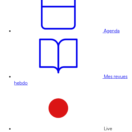
Agenda
Mes revues
hebdo
Live