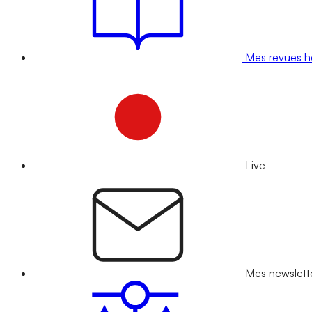
Mes revues 
Live
Mes newslett