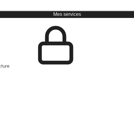
Mes services
cture