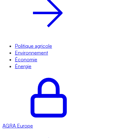
Politique agricole
Environnement
Économie
Énergie
AGRA
Europe