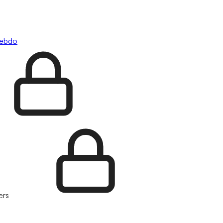
hebdo
ers