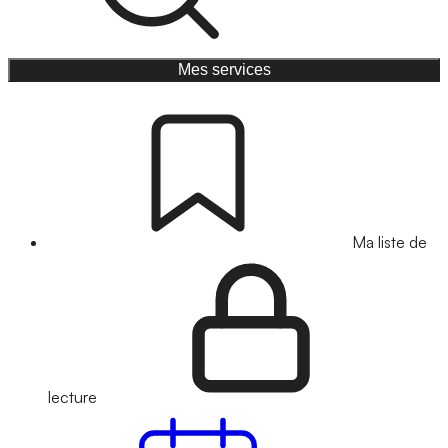
Mes services
Ma liste de
lecture