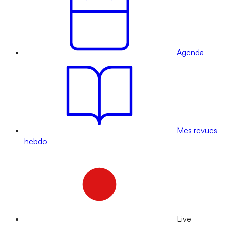
Agenda
Mes revues
hebdo
Live