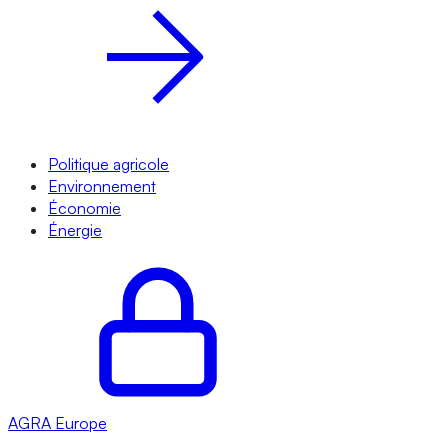
Politique agricole
Environnement
Économie
Énergie
AGRA
Europe