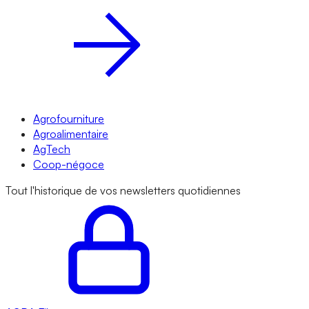
Agrofourniture
Agroalimentaire
AgTech
Coop-négoce
Tout l'historique de vos newsletters quotidiennes