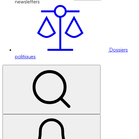
newsletters
Dossiers
politiques