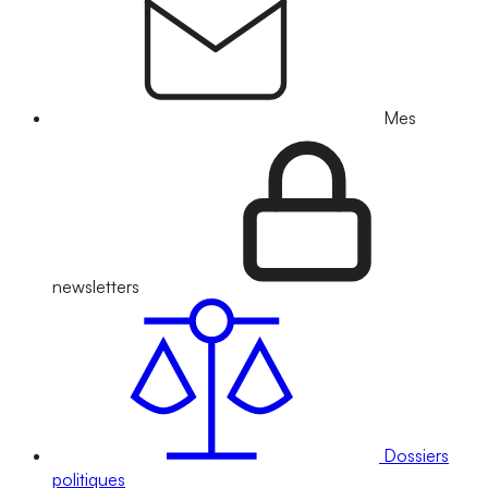
Mes
newsletters
Dossiers
politiques