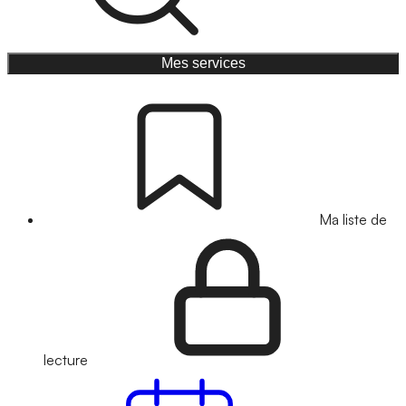
Mes services
Ma liste de
lecture