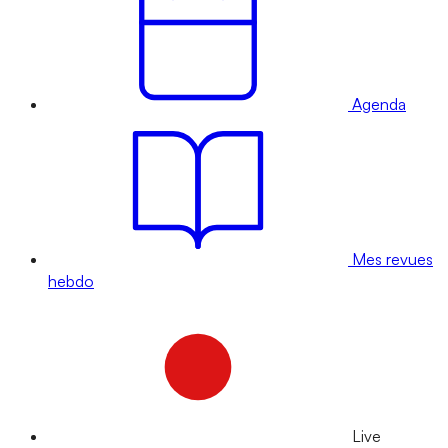
Agenda
Mes revues
hebdo
Live