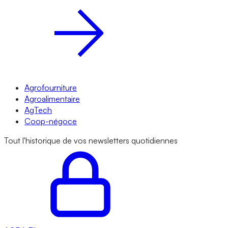
Agrofourniture
Agroalimentaire
AgTech
Coop-négoce
Tout l'historique de vos newsletters quotidiennes