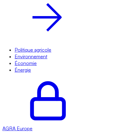
Politique agricole
Environnement
Économie
Énergie
AGRA
Europe