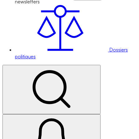
newsletters
Dossiers
politiques