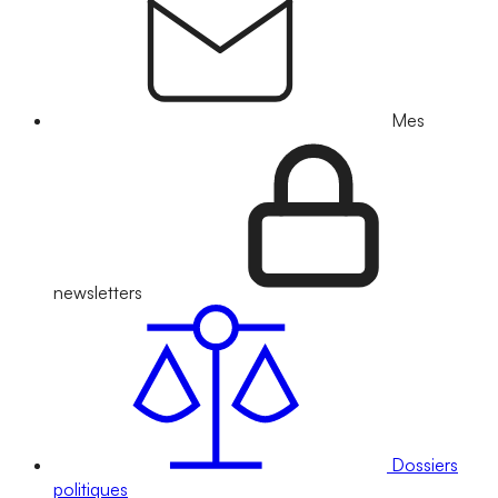
Mes
newsletters
Dossiers
politiques