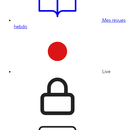
Mes revues
hebdo
Live