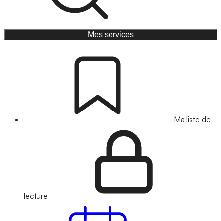
Mes services
Ma liste de
lecture