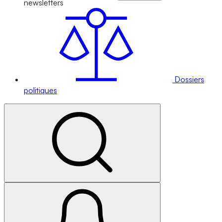
newsletters
Dossiers
politiques