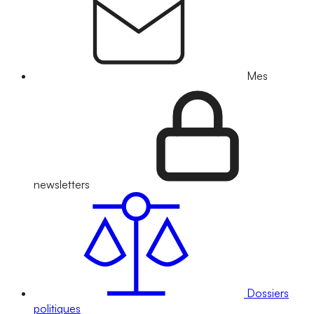
Mes
newsletters
Dossiers
politiques