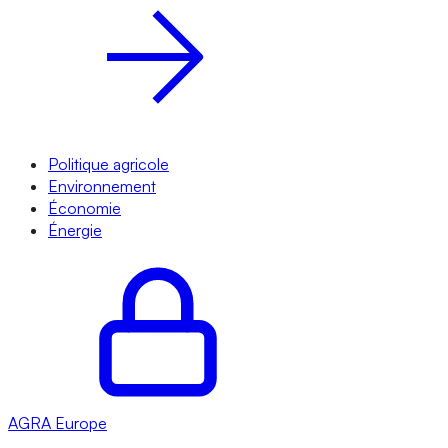
Politique agricole
Environnement
Économie
Énergie
AGRA
Europe