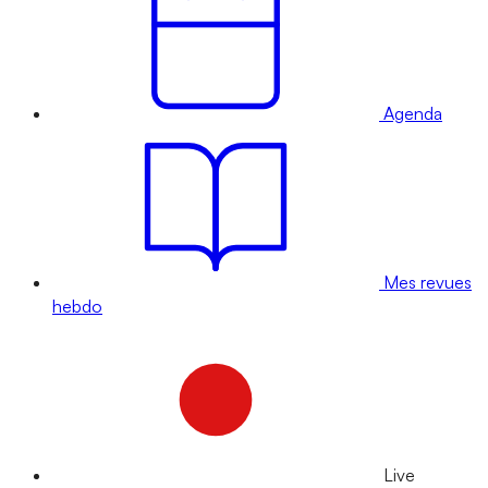
Agenda
Mes revues
hebdo
Live