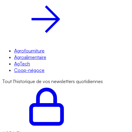
Agrofourniture
Agroalimentaire
AgTech
Coop-négoce
Tout l'historique de vos newsletters quotidiennes