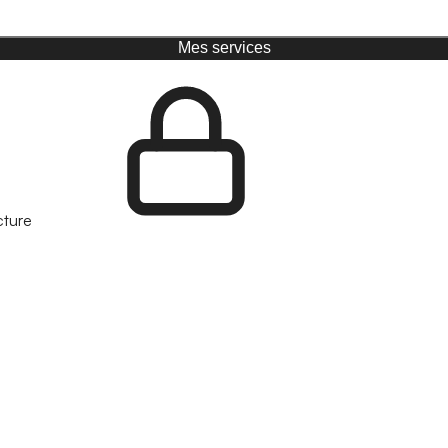
Mes services
cture