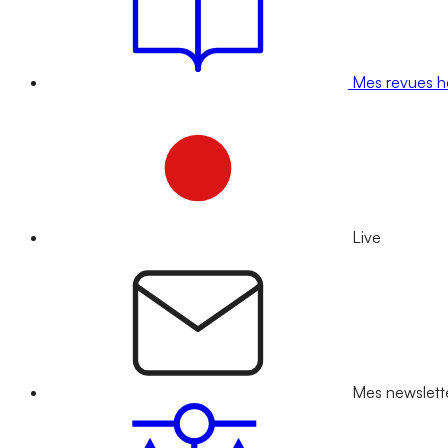
Mes revues 
Live
Mes newslett