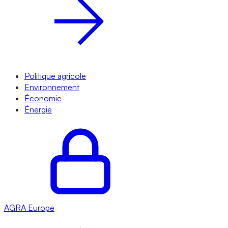
Politique agricole
Environnement
Économie
Énergie
AGRA
Europe