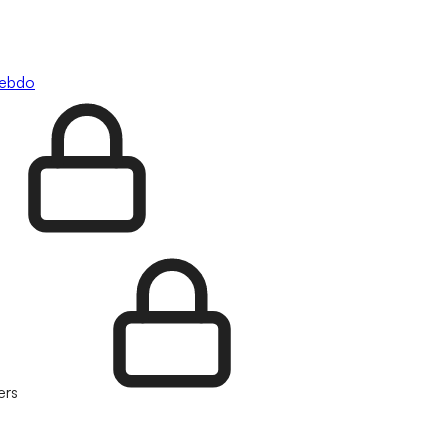
hebdo
ers